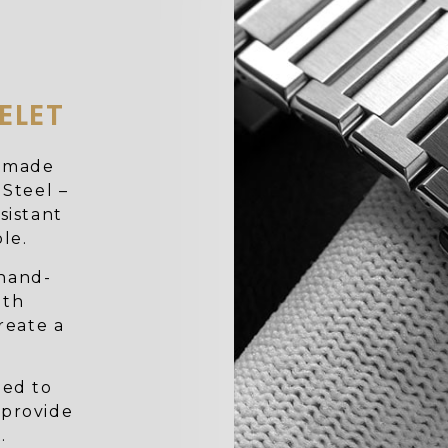
ELET
e made
 Steel –
sistant
le.
 hand-
ith
reate a
ned to
 provide
.