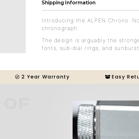
Shipping Information
Introducing the ALPEN Chrono. No
chronograph.
The design is arguably the strong
fonts, sub-dial rings, and sunburs
2 Year Warranty
Easy Ret
 OF