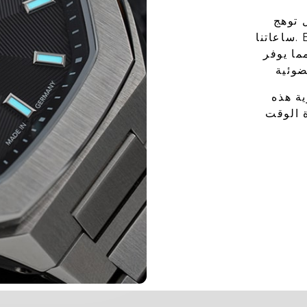
 توهج
ساعاتنا. BGW9 Super-LumiNova الخاص بنا
را، مما يوفر
ة هذه
 الوقت