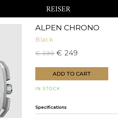
ALPEN CHRONO
Black
€
249
€
399
ADD TO CART
IN STOCK
Specifications