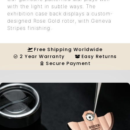
with the light in subtle ways. The
exhibition case back displays a custom-
designed Rose Gold rotor, with Geneva
Stripes finishing.
Free Shipping Worldwide
2 Year Warranty
Easy Returns
Secure Payment