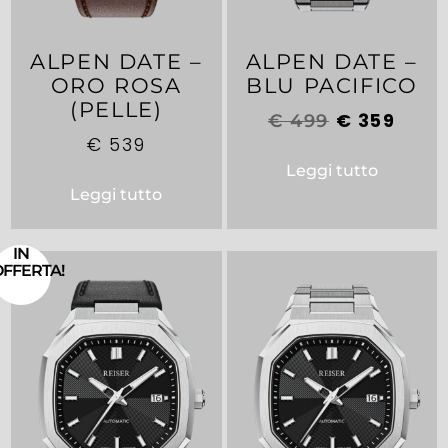
ALPEN DATE –
ALPEN DATE –
ORO ROSA
BLU PACIFICO
(PELLE)
€
359
€
499
€
539
Leggi tutto
Leggi tutto
IN
OFFERTA!