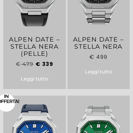
ALPEN DATE –
ALPEN DATE –
STELLA NERA
STELLA NERA
(PELLE)
€
499
€
339
€
479
Leggi tutto
Leggi tutto
IN
OFFERTA!