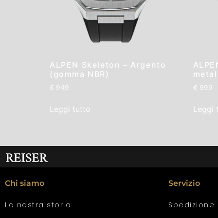
ALPEN Skeleton – Argento
ALPEN
(gomma NBR)
metal
€
949
€
999
Leggi tutto
Leggi 
Chi siamo
Servizio
La nostra storia
Spedizione