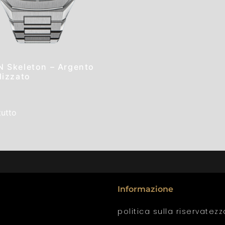
 Skeleton – Argento
lizzato
tutto
Informazione
politica sulla riservatezz