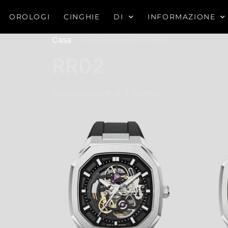
OROLOGI
CINGHIE
DI
INFORMAZIONE
Casa
/ Prodotti taggati “RR02”
RR02
Visualizzazione di 2 risultati