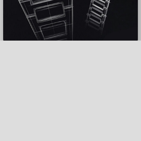
Dies ist die Reise von
REISER
Unsere Geschichte ist ein furchtloser
Wunsch, Sie mit uhrmacherischen
Traditionen zu verbinden. Es geht um eine
Uhr, die den Drang nach Abenteuer anregt -
eine Suche nach neuen Grenzen.
Es handelt sich um eine Uhr, die das
Unbekannte verfolgt und Sie ermutigt, das
Unbehagen zu suchen.