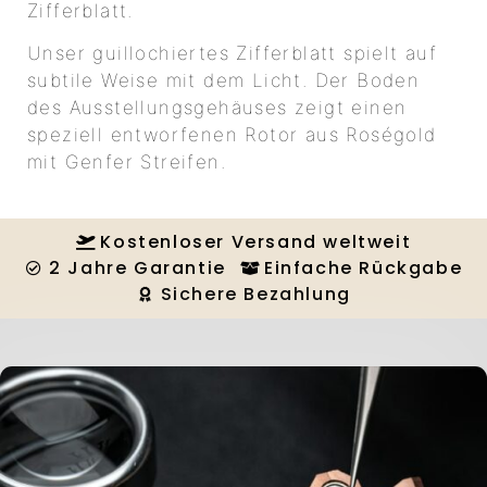
Zifferblatt.
Unser guillochiertes Zifferblatt spielt auf
subtile Weise mit dem Licht. Der Boden
des Ausstellungsgehäuses zeigt einen
speziell entworfenen Rotor aus Roségold
mit Genfer Streifen.
Kostenloser Versand weltweit
2 Jahre Garantie
Einfache Rückgabe
Sichere Bezahlung