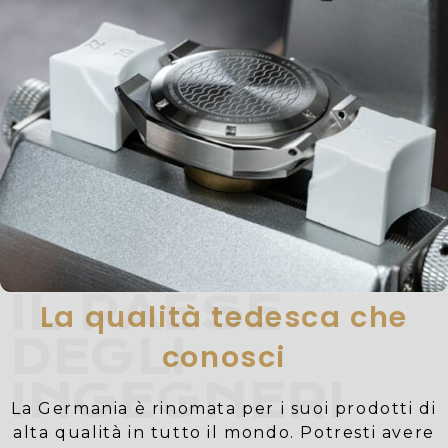
IL PAESE
La qualità tedesca che
DEGLI
conosci
INGEGNERI
La Germania è rinomata per i suoi prodotti di
alta qualità in tutto il mondo. Potresti avere