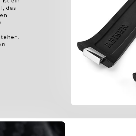
ist ein
l, das
uen
n
stehen.
en