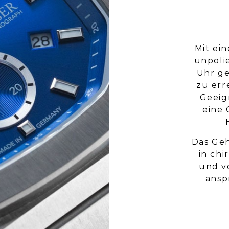
Mit ei
unpoli
Uhr g
zu er
Geeig
eine 
Das Geh
in chi
und v
ansp