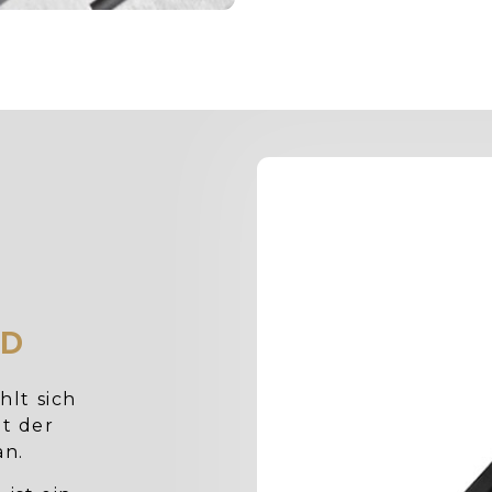
ND
hlt sich
ht der
an.