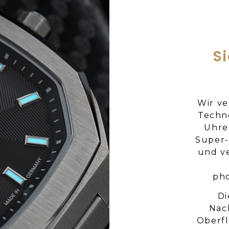
S
Wir ve
Techn
Uhre
Super-
und v
pho
Di
Nac
Oberfl