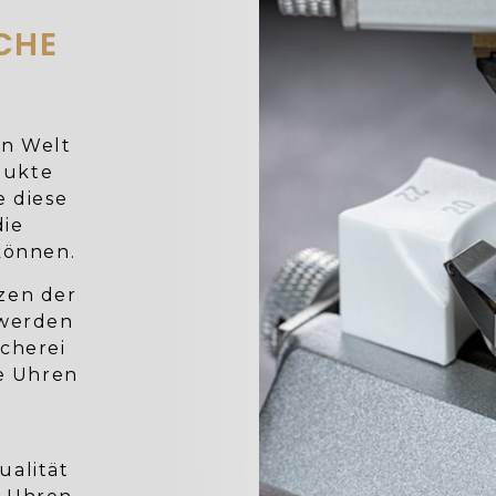
CHE
en Welt
dukte
e diese
die
können.
rzen der
 werden
cherei
e Uhren
ualität