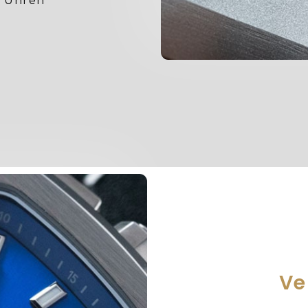
n Uhren
Ve