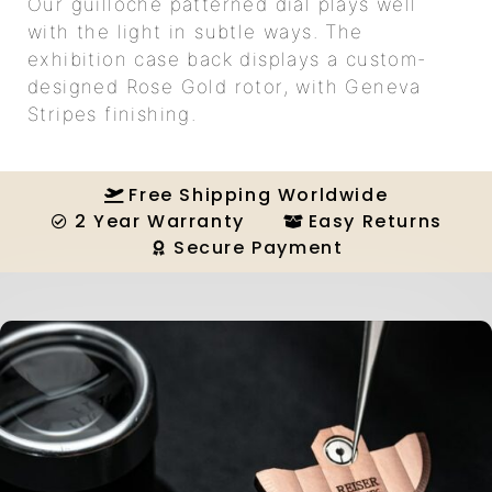
Our guilloche patterned dial plays well
with the light in subtle ways. The
exhibition case back displays a custom-
designed Rose Gold rotor, with Geneva
Stripes finishing.
Free Shipping Worldwide
2 Year Warranty
Easy Returns
Secure Payment