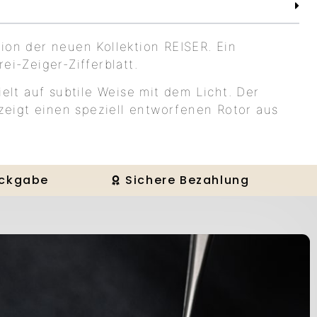
sion der neuen Kollektion REISER. Ein
ei-Zeiger-Zifferblatt.
ielt auf subtile Weise mit dem Licht. Der
eigt einen speziell entworfenen Rotor aus
ückgabe
Sichere Bezahlung