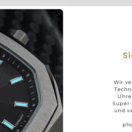
S
Wir ve
Techn
Uhre
Super-
und v
pho