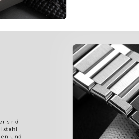
er sind
lstahl
sten und