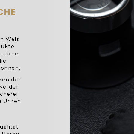
CHE
en Welt
dukte
e diese
die
können.
rzen der
 werden
cherei
e Uhren
ualität