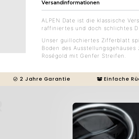
Versandinformationen
ALPEN Date ist die klassische Ver
raffiniertes und doch schlichtes Dr
Unser guillochiertes Zifferblatt sp
Boden des Ausstellungsgehäuses z
Roségold mit Genfer Streifen.
2 Jahre Garantie
Einfache R
R