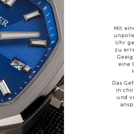
Mit ei
unpoli
Uhr g
zu er
Geeig
eine 
Das Geh
in chi
und v
ansp