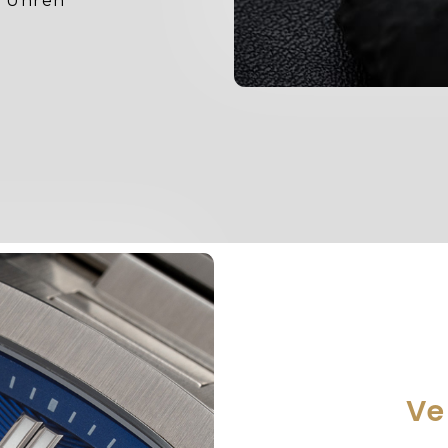
n Uhren
Ve