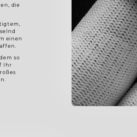
en, die
rtigtem,
hselnd
um einen
affen.
rdem so
f Ihr
großes
n.