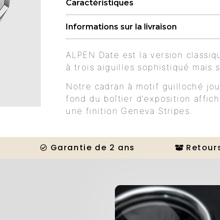
Caractéristiques
Informations sur la livraison
ALPEN Date est la version classiq
à trois aiguilles sophistiqué mais 
Notre cadran à motif guilloché jou
fond du boîtier d'exposition affic
une finition Geneva Stripes.
Garantie de 2 ans
Retours