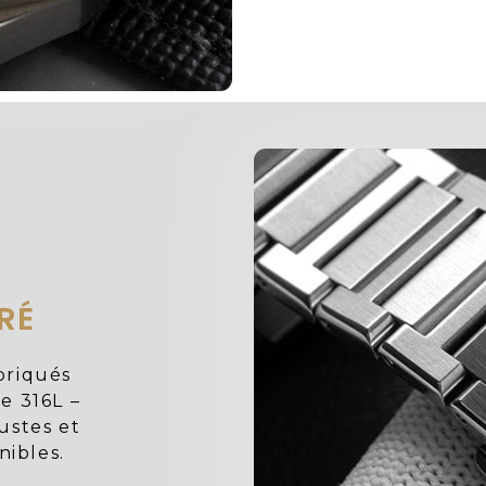
RÉ
briqués
e 316L –
ustes et
nibles.