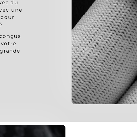
vec du
avec une
 pour
é.
 conçus
 votre
 grande