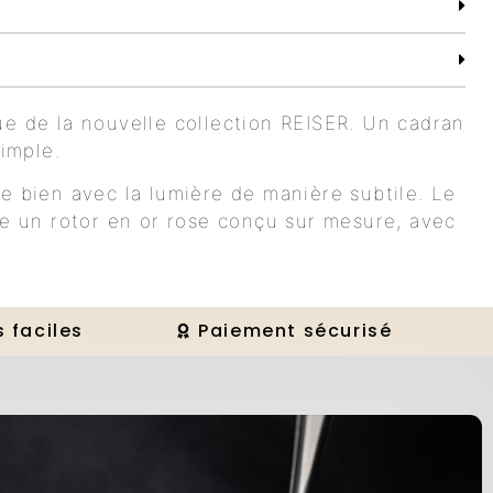
ue de la nouvelle collection REISER. Un cadran
simple.
e bien avec la lumière de manière subtile. Le
he un rotor en or rose conçu sur mesure, avec
 faciles
Paiement sécurisé