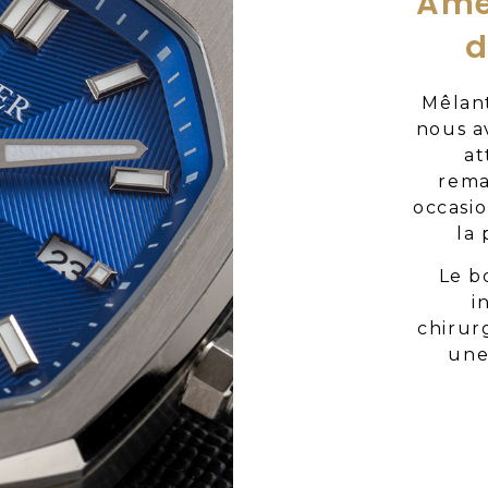
Amé
d
Mêlant
nous a
at
rema
occasio
la
Le b
i
chirurg
une