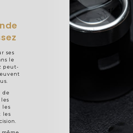
ande
ssez
r ses
ns le
z peut-
 peuvent
us.
r de
 les
 les
 les
ision.
la même