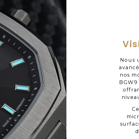
Vis
Nous u
avancé
nos m
BGW9 e
offra
nivea
Ce
mic
surfac
d