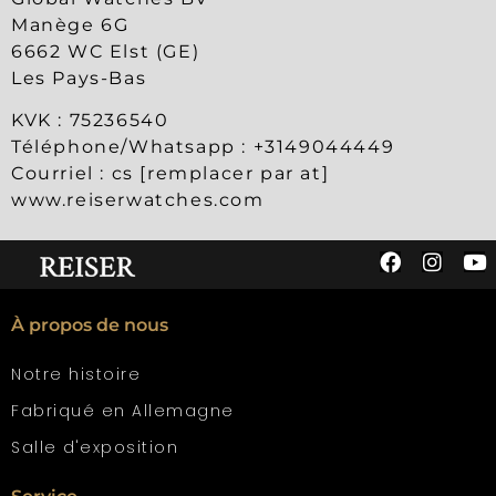
Manège 6G
6662 WC Elst (GE)
Les Pays-Bas
KVK : 75236540
Téléphone/Whatsapp : +3149044449
Courriel : cs [remplacer par at]
www.reiserwatches.com
À propos de nous
Notre histoire
Fabriqué en Allemagne
Salle d'exposition