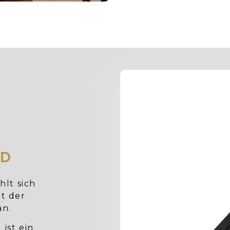
ND
hlt sich
ht der
an.
ist ein