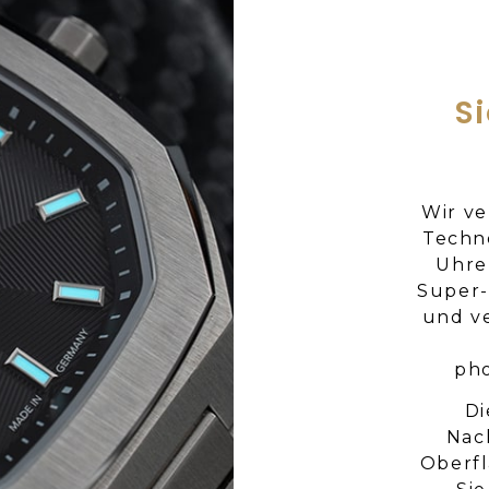
S
Wir ve
Techn
Uhre
Super-
und v
pho
Di
Nac
Oberfl