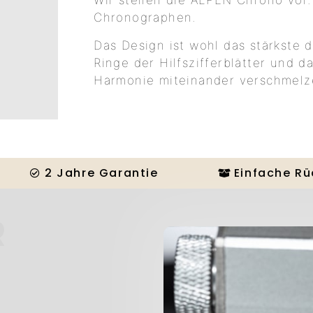
Wir stellen die ALPEN Chrono vor
Chronographen.
Das Design ist wohl das stärkste de
Ringe der Hilfszifferblätter und da
Harmonie miteinander verschmelz
2 Jahre Garantie
Einfache R
R