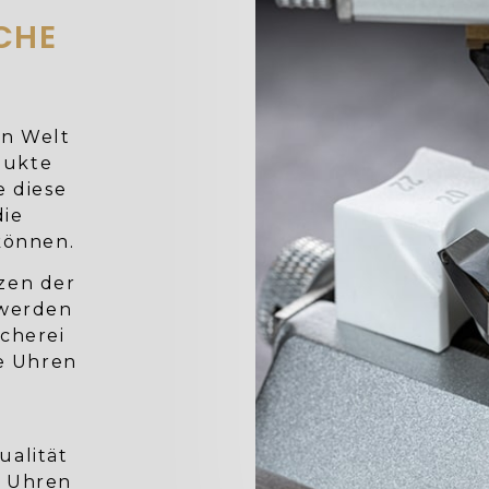
CHE
en Welt
dukte
e diese
die
können.
rzen der
 werden
cherei
e Uhren
ualität
n Uhren