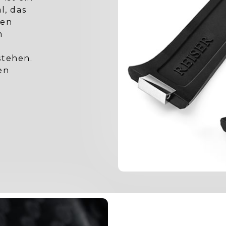
l, das
uen
n
stehen.
en