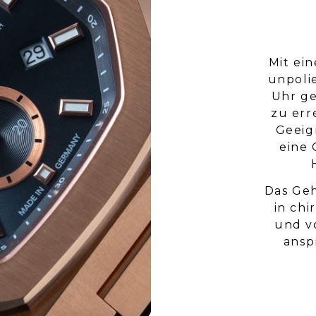
Mit ei
unpoli
Uhr g
zu er
Geeig
eine 
Das Geh
in chi
und v
ansp