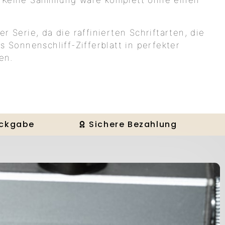
. Keine Sammlung wäre komplett ohne einen
r Serie, da die raffinierten Schriftarten, die
s Sonnenschliff-Zifferblatt in perfekter
en.
ückgabe
Sichere Bezahlung