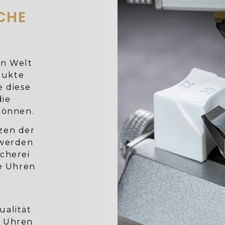
CHE
en Welt
dukte
e diese
die
können.
rzen der
 werden
cherei
e Uhren
ualität
n Uhren