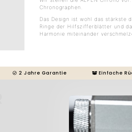
Wir stellen die ALPEN Chrono vor
Chronographen.
Das Design ist wohl das stärkste de
Ringe der Hilfszifferblätter und da
Harmonie miteinander verschmelz
2 Jahre Garantie
Einfache R
R