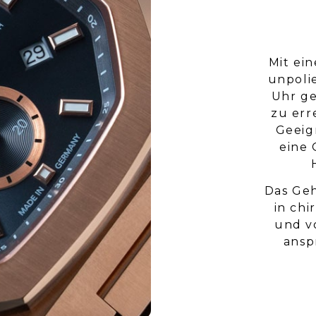
Mit ei
unpoli
Uhr g
zu er
Geeig
eine 
Das Geh
in chi
und v
ansp