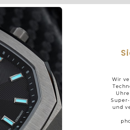
S
Wir ve
Techn
Uhre
Super-
und v
pho