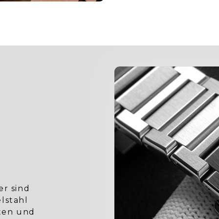
er sind
lstahl
sten und