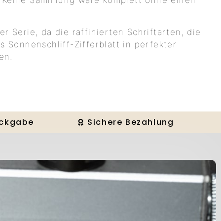
. Keine Sammlung wäre komplett ohne einen
r Serie, da die raffinierten Schriftarten, die
s Sonnenschliff-Zifferblatt in perfekter
en.
ückgabe
Sichere Bezahlung