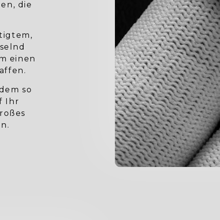
en, die
rtigtem,
hselnd
um einen
affen.
rdem so
f Ihr
großes
n.