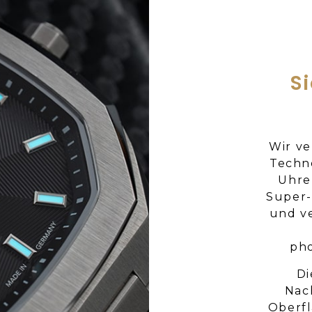
S
Wir ve
Techn
Uhre
Super-
und v
pho
Di
Nac
Oberfl