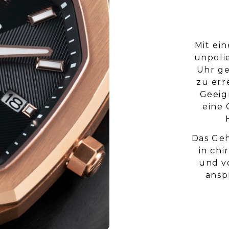
Mit ei
unpoli
Uhr g
zu er
Geeig
eine 
Das Geh
in chi
und v
ansp