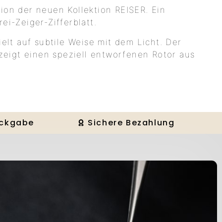
sion der neuen Kollektion REISER. Ein
ei-Zeiger-Zifferblatt.
ielt auf subtile Weise mit dem Licht. Der
eigt einen speziell entworfenen Rotor aus
ückgabe
Sichere Bezahlung