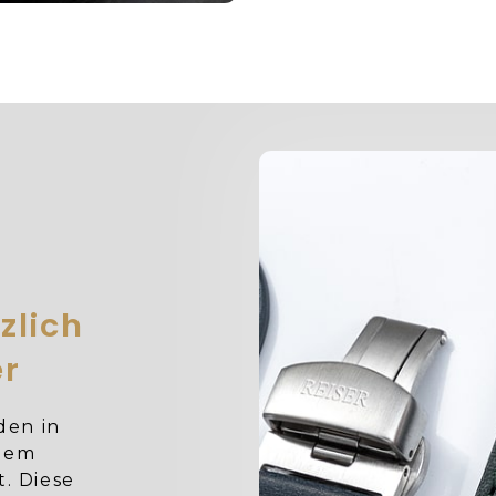
zlich
er
den in
igem
t. Diese