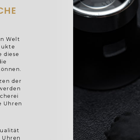
CHE
en Welt
dukte
e diese
die
können.
rzen der
 werden
cherei
e Uhren
ualität
n Uhren