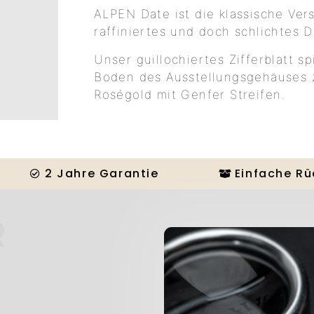
ALPEN Date ist die klassische Ver
raffiniertes und doch schlichtes Dr
Unser guillochiertes Zifferblatt sp
Boden des Ausstellungsgehäuses z
Roségold mit Genfer Streifen.
2 Jahre Garantie
Einfache R
R