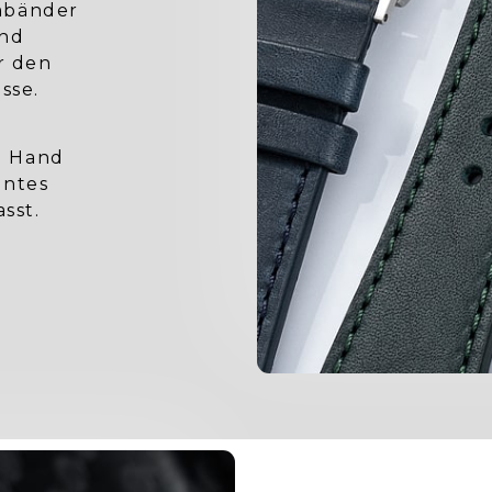
mbänder
und
ür den
sse.
n Hand
antes
sst.