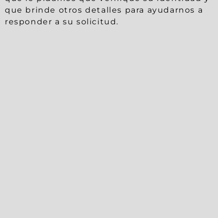
que brinde otros detalles para ayudarnos a
responder a su solicitud.
MEDIDAS DE SEGURIDAD Y
RIESGOS
REISER tomará medidas razonables para
proteger la seguridad e integridad de toda
la información personal proporcionada a
este sitio web. Sin embargo, reconocemos
que toda la transmisión de datos no es 100%
segura y puede estar fuera de nuestro
control total. No podemos garantizar que la
información, durante la transmisión a través
de Internet o mientras esté almacenada en
nuestro sistema o bajo nuestro cuidado,
esté absolutamente a salvo de la intrusión
de otros. Además, es posible que terceros
que no estén bajo el control de REISER