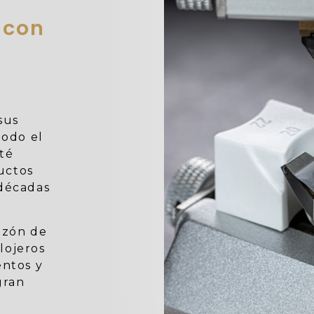
 con
sus
todo el
té
uctos
 décadas
azón de
elojeros
entos y
gran