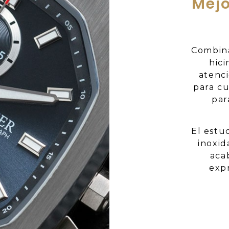
Mejo
Combina
hici
atenc
para cu
par
El estu
inoxid
aca
expr