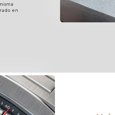
 misma
brado en