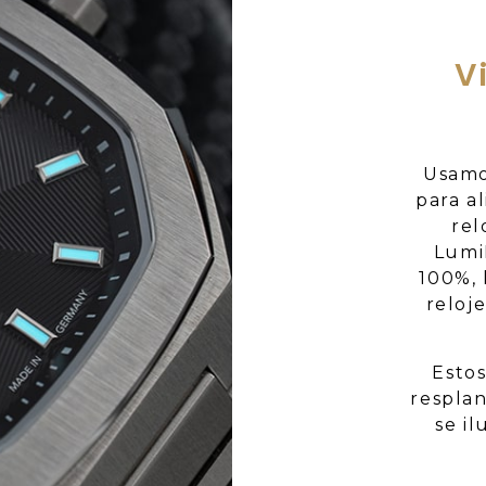
V
Usamo
para a
rel
Lumi
100%, 
reloj
Esto
resplan
se il