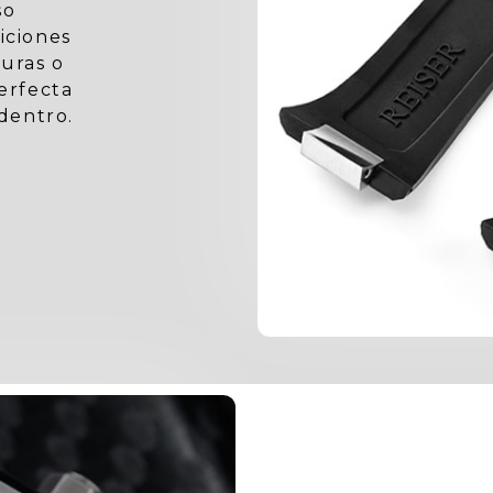
so
iciones
uras o
perfecta
dentro.