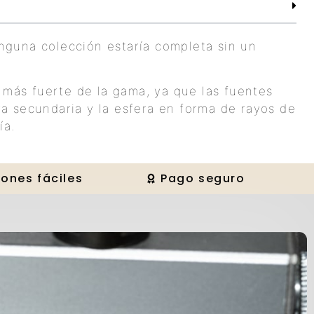
guna colección estaría completa sin un
l más fuerte de la gama, ya que las fuentes
fera secundaria y la esfera en forma de rayos de
ía.
ones fáciles
Pago seguro