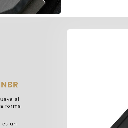
 NBR
uave al
la forma
 es un