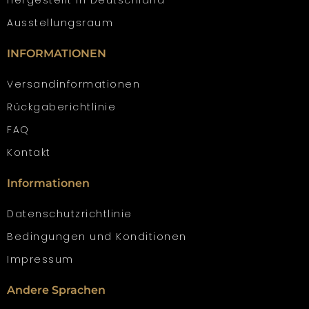
Ausstellungsraum
INFORMATIONEN
Versandinformationen
Rückgaberichtlinie
FAQ
Kontakt
Informationen
Datenschutzrichtlinie
Bedingungen und Konditionen
Impressum
Andere Sprachen