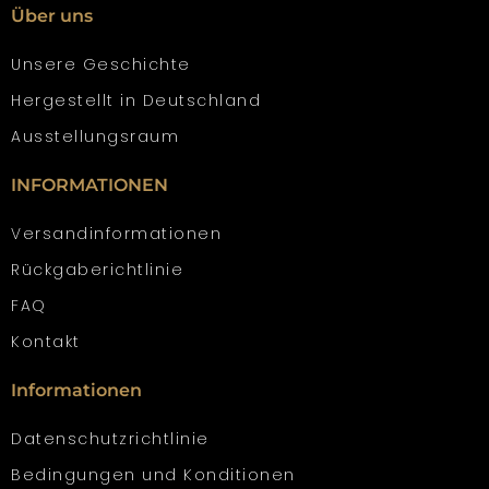
Über uns
Unsere Geschichte
Hergestellt in Deutschland
Ausstellungsraum
INFORMATIONEN
Versandinformationen
Rückgaberichtlinie
FAQ
Kontakt
Informationen
Datenschutzrichtlinie
Bedingungen und Konditionen