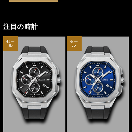
注目の時計
セー
セー
ル
ル