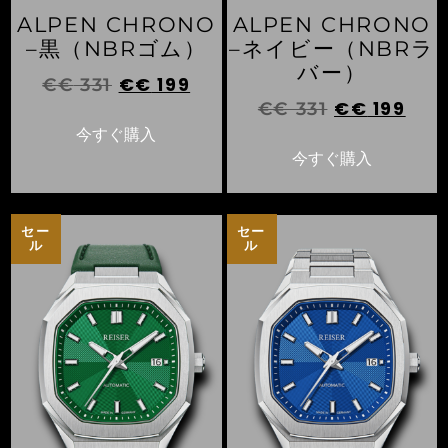
ALPEN CHRONO
ALPEN CHRONO
–黒（NBRゴム）
–ネイビー（NBRラ
バー）
€€
199
€€
331
€€
199
€€
331
今すぐ購入
今すぐ購入
セー
セー
ル
ル