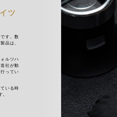
イツ
名です。数
い製品は、
。
フォルツハ
製造社が動
に行ってい
っている時
す。