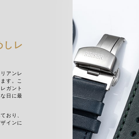
めしレ
タリアンレ
います。こ
エレガント
別な日に最
れており、
デザインに