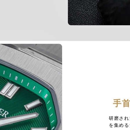
手
研磨され
を集める