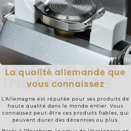
LE PAYS DES
La qualité allemande que
INGÉNIEURS
vous connaissez
L'Allemagne est réputée pour ses produits de
haute qualité dans le monde entier. Vous
connaissez peut-être ces produits fiables, qui
peuvent durer des décennies ou plus.