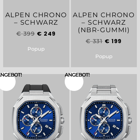
ALPEN CHRONO
ALPEN CHRONO
– SCHWARZ
– SCHWARZ
(NBR-GUMMI)
€
249
€
399
€
199
€
331
Popup
Popup
NGEBOT!
ANGEBOT!